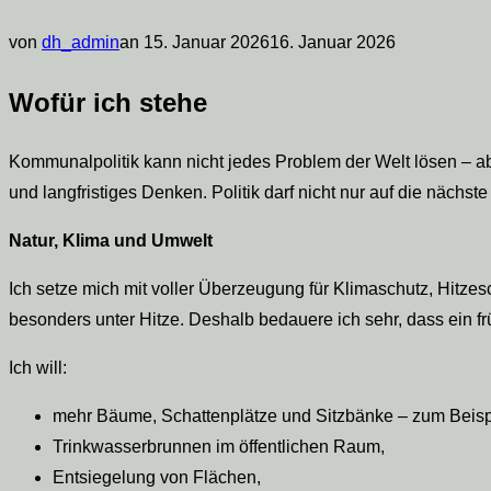
Veröffentlicht
von
dh_admin
an
15. Januar 2026
16. Januar 2026
am
Wofür ich stehe
Kommunalpolitik kann nicht jedes Problem der Welt lösen – ab
und langfristiges Denken. Politik darf nicht nur auf die nä
Natur, Klima und Umwelt
Ich setze mich mit voller Überzeugung für Klimaschutz, Hitz
besonders unter Hitze. Deshalb bedauere ich sehr, dass ein f
Ich will:
mehr Bäume, Schattenplätze und Sitzbänke – zum Beisp
Trinkwasserbrunnen im öffentlichen Raum,
Entsiegelung von Flächen,